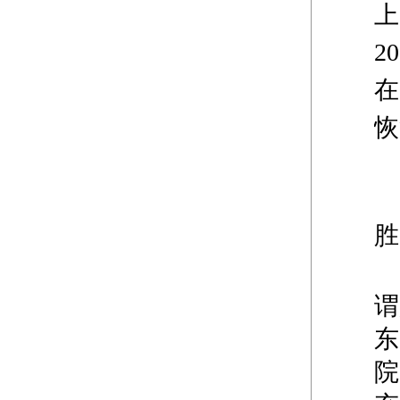
上
2
在
恢
胜
谓
东
院