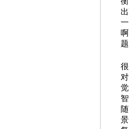
衡
出
一
啊
题
很
对
觉
智
随
景