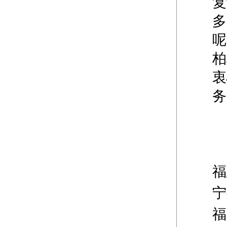
复
多
呢
柏
衷
务
福
宁
福