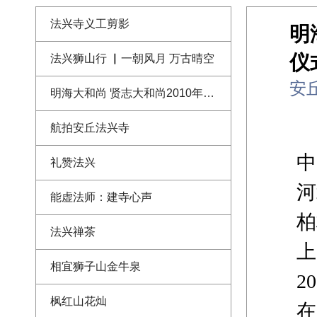
法兴寺义工剪影
明
仪
法兴狮山行 ▏一朝风月 万古晴空
安
明海大和尚 贤志大和尚2010年法兴寺恢复重建奠基仪式上的开示讲话
航拍安丘法兴寺
中
礼赞法兴
河
能虚法师：建寺心声
柏
法兴禅茶
上
相宜狮子山金牛泉
2
枫红山花灿
在